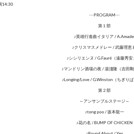
14:30
---PROGRAM---
第１部
♪英雄行進曲イタリア / A.Amade
♪クリスマスメドレー / 武藤理恵 
♪シシリエンヌ / G.Fauré（遠藤秀安
♪マンドリン酒場の夜 / 湯淺隆（吉田剛
♪Longing/Love / G.Winston（ちぎ
第２部
～アンサンブルステージ～
♪tong poo / 坂本龍一
♪花の名 / BUMP OF CHICKEN
♪Round About / Yes