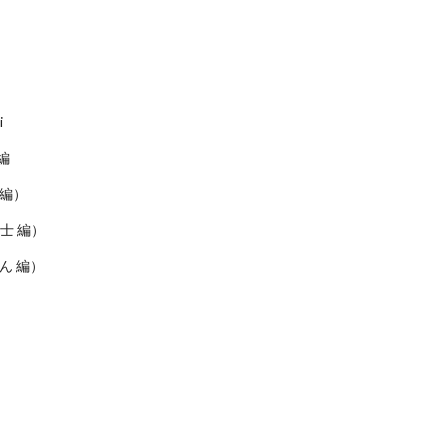
i
編
 編）
士 編）
りぱん 編）