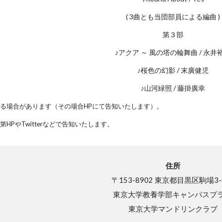
( 3曲とも当団部員による編曲 )
第３部
♪アクア ～ 風の塔の輪舞曲 / 永井
♪桜色の幻影 / 末廣健児
♪山河緑照 / 藤掛廣幸
る場合があります（その場合HPにて告知いたします）。
HPやTwitterなどで告知いたします。
住所
〒153-8902 東京都目黒区駒場3-
東京大学教養学部キャンパスプ
東京大学マンドリンクラブ